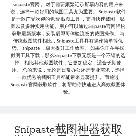
snipaste官网 。对于需要频繁记录屏幕内容的用户来
说，选择一款好用的截图工具尤为重要。 Snipaste软件
是一款广受欢迎的免费 截图工具 ，支持快速截图、贴
图以及多种实用功能。用户可以通过Snipaste官网轻松
获取最新版本，安装后即可体验流畅的截图操作。 与
传统截图软件相比，Snipaste工具具有操作简单等优
势。 snipaste ，极大提升工作效率。 如果你正在寻找
截图工具下载，那么Snipaste下载无疑是一个不错的选
择。相比其他截图软件，它更加稳定，适合长期使
用。 总的来说，无论是日常办公还是专业需求，选择
一款优秀的截图工具都能带来显著提升。而通过
Snipaste官网获取软件，将帮助你快速进入高效截图体
验。
Snipaste截图神器获取