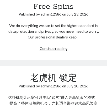
Free Spins
Published by
admin12386
on
July 23, 2026
We do everything we can to set the highest standard in
data protection and privacy, so you never need to worry.
Our professional dealers keep…
PlayOJO:
Continue reading
UK
Online
Casino
Games
老虎机 锁定
Get
50
Published by
admin12386
on
July 20, 2026
Free
Spins
这种机制让玩家可以主动“购买”进入更高奖金的模式，
提高了整体获胜的机会，尤其适合那些追求高风险高