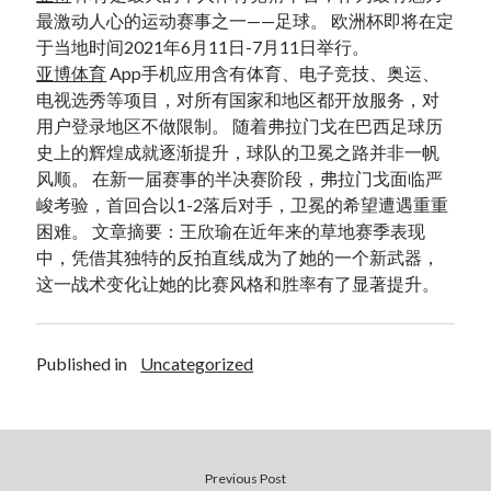
最激动人心的运动赛事之一——足球。 欧洲杯即将在定
于当地时间2021年6月11日-7月11日举行。
亚博体育
App手机应用含有体育、电子竞技、奥运、
电视选秀等项目，对所有国家和地区都开放服务，对
用户登录地区不做限制。 随着弗拉门戈在巴西足球历
史上的辉煌成就逐渐提升，球队的卫冕之路并非一帆
风顺。 在新一届赛事的半决赛阶段，弗拉门戈面临严
峻考验，首回合以1-2落后对手，卫冕的希望遭遇重重
困难。 文章摘要：王欣瑜在近年来的草地赛季表现
中，凭借其独特的反拍直线成为了她的一个新武器，
这一战术变化让她的比赛风格和胜率有了显著提升。
Published in
Uncategorized
Previous Post