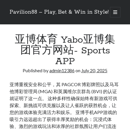
Pavilion88 – Play, Bet & Win in Style!
open
primary
menu
亚博体育 Yabo亚博集
团官方网站- Sports
APP
Published by
admin12386
on
July 20, 2025
亚博重视安全和公平，其 PAGCOR 博彩牌照以及马耳
他博彩管理局 (MGA) 和英属维尔京群岛 (BVI) 的认证
就证明了这一点。 这种多样性确保始终有新游戏可供
探索、新挑战可供克服以及让人雀跃的获胜机会，让
您的游戏体验充满活力和娱乐。 亚博手机APP游戏的
吸引力远远超出了获得丰厚奖励的机会：沉浸式体
验、激烈的游戏玩法和浓厚的社群氛围让用户们流连