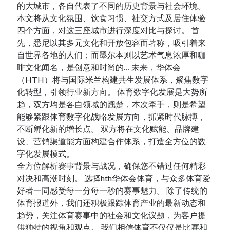
的大城市，各自代表了不同的历史背景与社会环境。
本文将从文化氛围、饮食习惯、社交方式及居住体验
四个方面，对这三座城市进行深度对比与探讨。 首
先，悉尼以其多元文化和开放包容而著称，吸引着来
自世界各地的人们；而墨尔本则以艺术气息浓厚和咖
啡文化闻名，是创意和时尚的… 未来，华体会
（HTH）将与国际米兰构建共生发展体系，聚焦数字
化转型，引领行业新方向。 体育数字化发展是大势所
趋，双方均是各自领域的翘楚，本次牵手，则是希望
能够紧跟体育数字化战略发展方向，抓紧时代脉搏，
不断孵化新的增长点。 双方将在文化赋能、品牌建
设、营销渠道能方面构建合作体系，打造全方位的数
字化发展模式。
全方位解析赛事背景与战况，确保您不错过任何精彩
对决和高潮时刻。 选择hth华体会体育，与众多体育爱
好者一同感受每一分每一秒的赛事魅力。 除了传统的
体育报道外，我们还积极跟踪体育产业的最新动态和
趋势，关注体育赛事中的社会和文化议题，为客户提
供独特的视角和观点。 我们相信体育不仅仅是比赛和