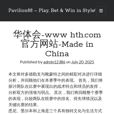
Pavilion88 – Play, Bet & Win in Style!
open
primary
menu
华体会-www hth.com
官方网站-Made in
China
Published by
admin12386
on
July 20, 2025
本文将对多德勒支与靴蒙特之间的精彩对决进行详细
分析，并回顾他们在本赛季中的表现。 首先，我们将
探讨两队在比赛中展现出的战术特点和球员的发挥，
分析双方的强项与弱点。 其次，我们将回顾整个赛季
的表现，比较两队在联赛中的排名、得失球情况以及
关键比赛的结果。
悉尼、墨尔本和上海是三个具有独特文化与生活方式