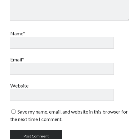
Name*
Email*
Website
Save my name, email, and website in this browser for
the next time I comment.