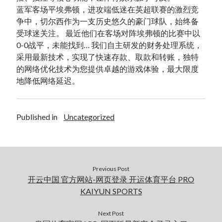
蓝军客场平埃弗顿，进攻端低迷在英超联赛的激烈竞
争中，切尔西作为一支历史悠久的豪门球队，始终备
受球迷关注。 最近他们在客场对阵埃弗顿的比赛中以
0-0战平，未能找到… 我们自主研发的财务处理系统，
采用最新技术，实现了快速存款、取款和转账，独特
的网络优化技术为您提供卓越的游戏体验，最大限度
地降低网络延迟。
Published in
Uncategorized
Previous Post
开云中国 官方网站-网页登录 开运体育平台 PRO
KAIYUN SPORTS
Next Post