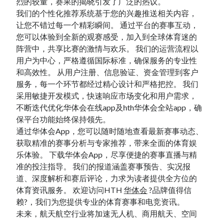
烈的较量，赛果的揭晓引发了广泛的热议。
我们的个性化推荐系统基于您的兴趣推送相关内容，
让您不错过每一个精彩瞬间。 通过平台的赛事互动，
您可以体验到全新的观赛感受，加入到全球体育迷的
阵营中，共享比赛的激情与欢乐。 我们的运营流程以
用户为中心，严格遵循国际标准，确保服务的专业性
和高效性。 从用户注册、信息验证、资金管理到客户
服务，每一个环节都经过精心设计和严格把控。 我们
采用敏捷开发模式，快速响应市场变化和用户需求，
不断迭代优化华体会在线app及hth华体会全站app，确
保平台功能始终保持领先。
通过华体会App，您可以随时随地查看最新赛事动态、
获取精准的赛事分析与专家推荐，带来全面的体育娱
乐体验。 下载华体会App，尽享便捷的赛事直播与精
准的投注指导。 我们的报道涵盖赛事预告、实况报
道、深度解析和赛后评论，力求为读者提供全方位的
体育资讯服务。 欢迎访问HTH
华体会
?品牌值得信
赖?，我们为您提供专业的体育赛事和电竞资讯。
未来，航天航空行业将加速无人机、商用航天、空间