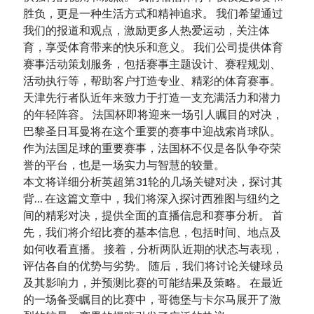
胜负，更是一种生活方式和精神追求。 我们希望通过
我们的报道和观点，激励更多人热爱运动，关注体
育，享受体育带来的快乐和意义。 我们公司提供体育
赛事活动策划服务，包括赛事主题设计、赛程规划、
活动执行等，帮助客户打造专业、精彩的体育赛事。
天津先行者队近年来致力于打造一支充满活力和潜力
的年轻阵容。 法国杯即将迎来一场引人瞩目的对决，
巴黎圣日耳曼将在这个重要的赛事中迎战索肖球队。
作为法国足球的重要赛事，法国杯不仅是各队争夺荣
誉的平台，也是一场实力与智慧的较量。
本文将详细分析英超第31轮的几场关键对决，探讨其
背… 在这篇文章中，我们将深入探讨西雅图与纽约之
间的精彩对决，提供全面的直播信息和赛事分析。 首
先，我们将介绍比赛的基本信息，包括时间、地点及
如何收看直播。 接着，分析两队近期的状态与表现，
评估各自的优势与劣势。 随后，我们将讨论关键球员
及其影响力，并预测比赛的可能结果及策略。 在最近
的一场备受瞩目的比赛中，哥德堡与卡尔马展开了激